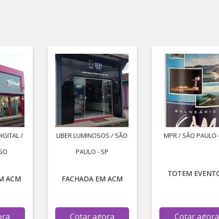
IGITAL /
LIBER LUMINOSOS / SÃO
MPR / SÃO PAULO 
 GO
PAULO - SP
TOTEM EVENT
M ACM
FACHADA EM ACM
ora
Cotar agora
Cotar agora