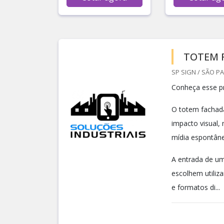
TOTEM 
SP SIGN / SÃO PA
Conheça esse p
O totem fachada
impacto visual,
mídia espontâne
A entrada de um
escolhem utiliz
e formatos di...