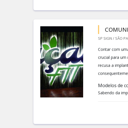
COMUNI
SP SIGN / SÃO PA
Contar com uma
crucial para um
recusa a implan
consequentement
Modelos de c
Sabendo da impo