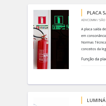
PLACA 
ADVCOMM / SÃO 
A placa saída d
em consonância 
Normas Técnica
conceitos da leg
Função da plac
LUMINÁ