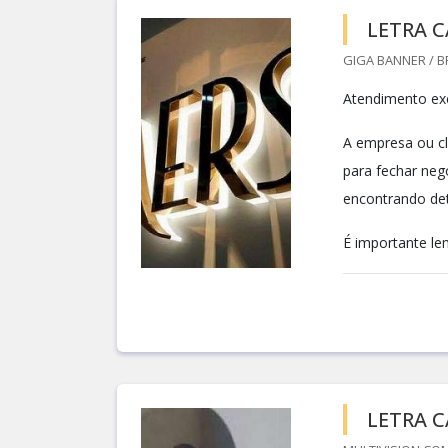
LETRA C
GIGA BANNER / BR
Atendimento exc
A empresa ou cli
para fechar ne
encontrando de
É importante le
LETRA C