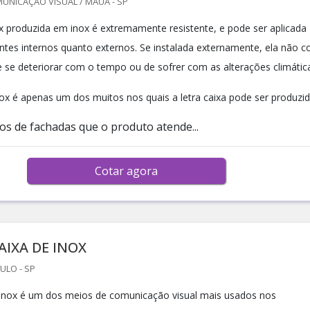
UNICAÇÃO VISUAL / MAUÁ - SP
nox produzida em inox é extremamente resistente, e pode ser aplicada
tes internos quanto externos. Se instalada externamente, ela não c
 se deteriorar com o tempo ou de sofrer com as alterações climátic
nox é apenas um dos muitos nos quais a letra caixa pode ser produzid
pos de fachadas que o produto atende...
Cotar agora
AIXA DE INOX
ULO - SP
e inox é um dos meios de comunicação visual mais usados nos