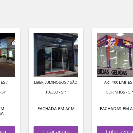
TES /
LIBER LUMINOSOS / SÃO
ART 100 LIMITES 
 SP
PAULO - SP
OURINHOS - S
CM
FACHADA EM ACM
FACHADAS EM 
SA
ora
Cotar agora
Cotar agora