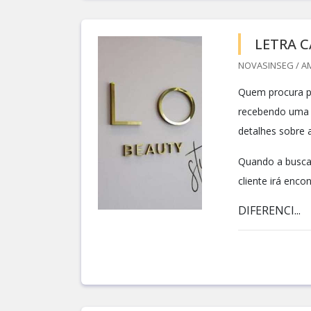
LETRA C
NOVASINSEG / AM
Quem procura po
recebendo uma 
detalhes sobre a
Quando a busca 
cliente irá enc
DIFERENCI...