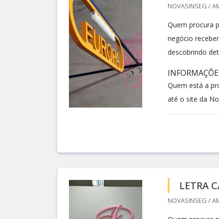
NOVASINSEG / AM
Quem procura po
negócio recebe
descobrindo det
INFORMAÇÕES
Quem está a pro
até o site da Nov
LETRA C
NOVASINSEG / AM