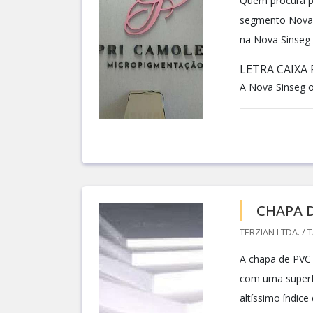
Quem procura por
segmento Nova S
na Nova Sinseg 
LETRA CAIXA
A Nova Sinseg ob
CHAPA 
TERZIAN LTDA. / 
A chapa de PVC 
com uma superfíc
altíssimo índice