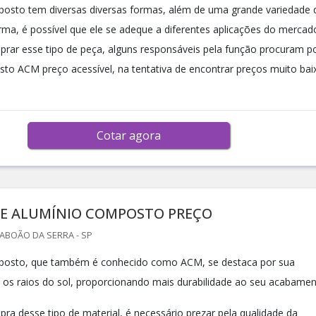
osto tem diversas diversas formas, além de uma grande variedade 
rma, é possível que ele se adeque a diferentes aplicações do mercad
rar esse tipo de peça, alguns responsáveis pela função procuram p
to ACM preço acessível, na tentativa de encontrar preços muito bai
Cotar agora
DE ALUMÍNIO COMPOSTO PREÇO
TABOÃO DA SERRA - SP
posto, que também é conhecido como ACM, se destaca por sua
 os raios do sol, proporcionando mais durabilidade ao seu acabamen
ra desse tipo de material, é necessário prezar pela qualidade da