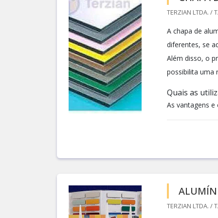
TERZIAN LTDA. / 
A chapa de alu
diferentes, se 
Além disso, o pr
possibilita uma 
Quais as utili
As vantagens e e
ALUMÍN
TERZIAN LTDA. / 