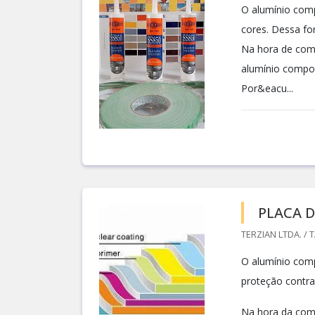
O alumínio comp
cores. Dessa fo
Na hora de comp
alumínio compos
Por&eacu...
PLACA 
TERZIAN LTDA. / 
O alumínio com
proteção contra
Na hora da comp