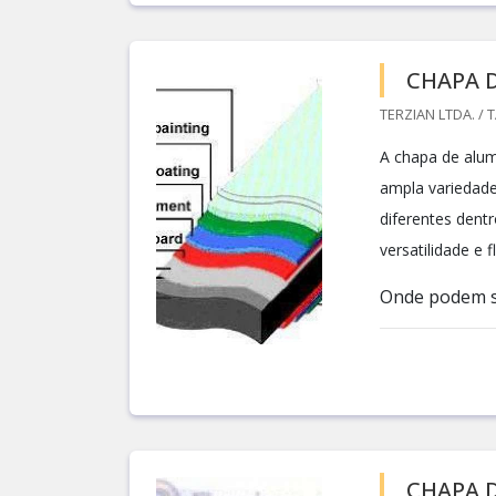
CHAPA 
TERZIAN LTDA. / 
A chapa de alum
ampla variedade
diferentes dent
versatilidade e 
Onde podem se
CHAPA 