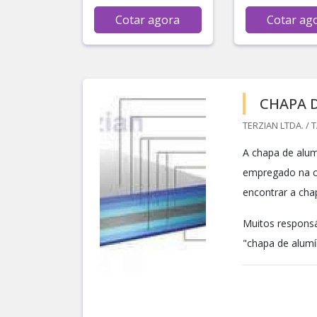
Cotar agora
Cotar ag
CHAPA 
TERZIAN LTDA. / 
A chapa de alum
empregado na co
encontrar a cha
Muitos responsá
"chapa de alumí