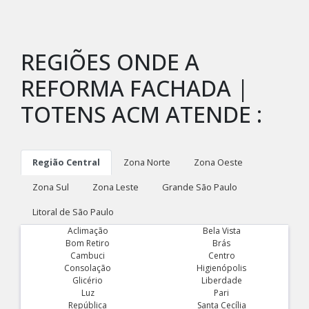
REGIÕES ONDE A
REFORMA FACHADA |
TOTENS ACM ATENDE :
Região Central
Zona Norte
Zona Oeste
Zona Sul
Zona Leste
Grande São Paulo
Litoral de São Paulo
Aclimação
Bela Vista
Bom Retiro
Brás
Cambuci
Centro
Consolação
Higienópolis
Glicério
Liberdade
Luz
Pari
República
Santa Cecília