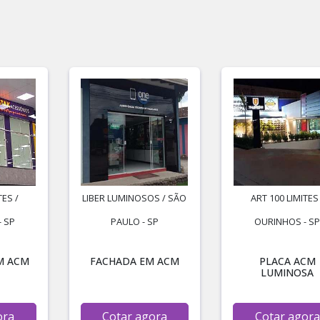
TES /
LIBER LUMINOSOS / SÃO
ART 100 LIMITES 
 SP
PAULO - SP
OURINHOS - S
M ACM
FACHADA EM ACM
PLACA ACM
LUMINOSA
ora
Cotar agora
Cotar agora