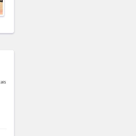
ais
e