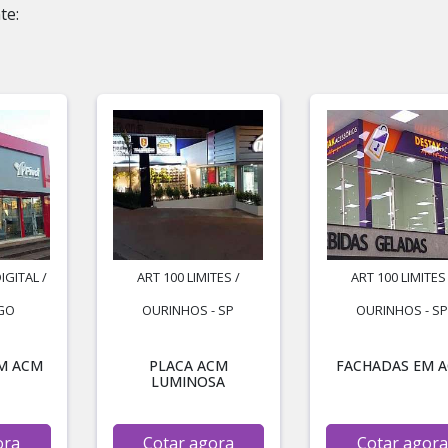
te:
IGITAL /
ART 100 LIMITES /
ART 100 LIMITES 
 GO
OURINHOS - SP
OURINHOS - S
M ACM
PLACA ACM
FACHADAS EM 
LUMINOSA
ora
Cotar agora
Cotar agora